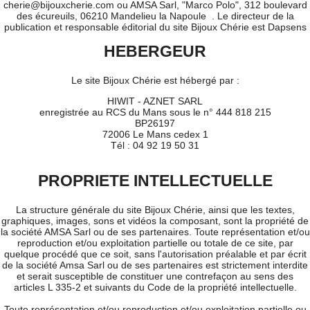
cherie@bijouxcherie.com ou AMSA Sarl, "Marco Polo", 312 boulevard
des écureuils, 06210 Mandelieu la Napoule . Le directeur de la
publication et responsable éditorial du site Bijoux Chérie est Dapsens
HEBERGEUR
Le site Bijoux Chérie est hébergé par :
HIWIT - AZNET SARL
enregistrée au RCS du Mans sous le n° 444 818 215
BP26197
72006 Le Mans cedex 1
Tél : 04 92 19 50 31
PROPRIETE INTELLECTUELLE
La structure générale du site Bijoux Chérie, ainsi que les textes,
graphiques, images, sons et vidéos la composant, sont la propriété de
la société AMSA Sarl ou de ses partenaires. Toute représentation et/ou
reproduction et/ou exploitation partielle ou totale de ce site, par
quelque procédé que ce soit, sans l'autorisation préalable et par écrit
de la société Amsa Sarl ou de ses partenaires est strictement interdite
et serait susceptible de constituer une contrefaçon au sens des
articles L 335-2 et suivants du Code de la propriété intellectuelle.
Toute représentation et/ou reproduction et/ou exploitation partielle ou