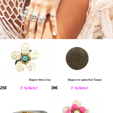
Bague Vera Cruz
Bague en galuchat Taupe
25€
J'Achete!
39€
J'Achete!