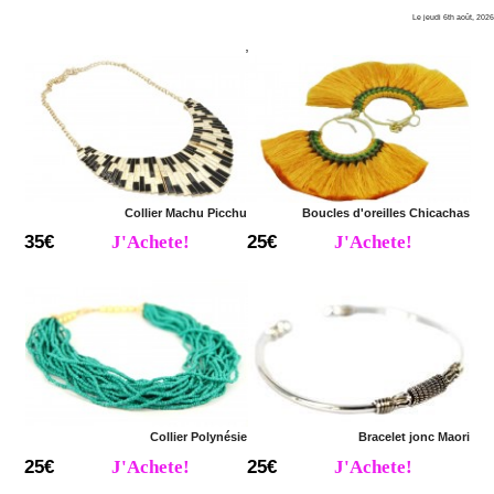
Le
jeudi 6th août, 2026
,
Collier Machu Picchu
Boucles d'oreilles Chicachas
35€
J'Achete!
25€
J'Achete!
Collier Polynésie
Bracelet jonc Maori
25€
J'Achete!
25€
J'Achete!