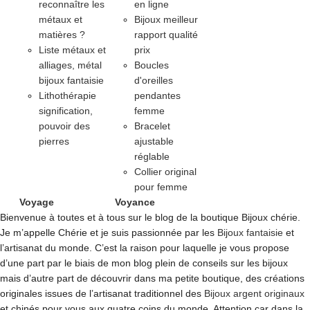
reconnaître les
en ligne
métaux et
Bijoux meilleur
matières ?
rapport qualité
Liste métaux et
prix
alliages, métal
Boucles
bijoux fantaisie
d'oreilles
Lithothérapie
pendantes
signification,
femme
pouvoir des
Bracelet
pierres
ajustable
réglable
Collier original
pour femme
Voyage
Voyance
Bienvenue à toutes et à tous sur le blog de la boutique Bijoux chérie.
Je m’appelle Chérie et je suis passionnée par les
Bijoux fantaisie
et
l’artisanat du monde. C’est la raison pour laquelle je vous propose
d’une part par le biais de mon blog plein de conseils sur les bijoux
mais d’autre part de découvrir dans ma petite boutique, des créations
originales issues de l’artisanat traditionnel des
Bijoux argent originaux
et chinés pour vous aux quatre coins du monde. Attention car dans la