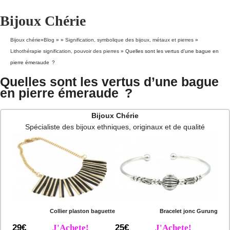
Bijoux Chérie
Bijoux chérie
»
Blog
» »
Signification, symbolique des bijoux, métaux et pierres
»
Lithothérapie signification, pouvoir des pierres
»
Quelles sont les vertus d’une bague en
pierre émeraude ?
Quelles sont les vertus d’une bague
en pierre émeraude ?
Bijoux Chérie
Spécialiste des bijoux ethniques, originaux et de qualité
Collier plaston baguette
Bracelet jonc Gurung
29€
J'Achete!
25€
J'Achete!