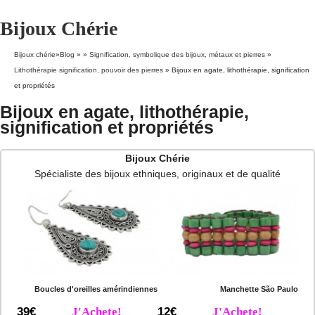
Bijoux Chérie
Bijoux chérie
»
Blog
» »
Signification, symbolique des bijoux, métaux et pierres
»
Lithothérapie signification, pouvoir des pierres
»
Bijoux en agate, lithothérapie, signification
et propriétés
Bijoux en agate, lithothérapie,
signification et propriétés
Bijoux Chérie
Spécialiste des bijoux ethniques, originaux et de qualité
Boucles d'oreilles amérindiennes
Manchette São Paulo
39€
J'Achete!
12€
J'Achete!