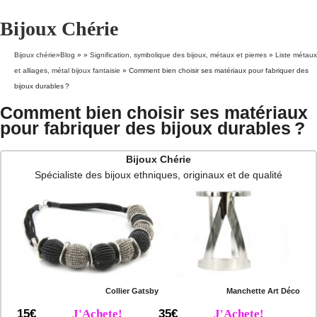
Bijoux Chérie
Bijoux chérie
»
Blog
» »
Signification, symbolique des bijoux, métaux et pierres
»
Liste métaux
et alliages, métal bijoux fantaisie
»
Comment bien choisir ses matériaux pour fabriquer des
bijoux durables ?
Comment bien choisir ses matériaux
pour fabriquer des bijoux durables ?
Bijoux Chérie
Spécialiste des bijoux ethniques, originaux et de qualité
Collier Gatsby
Manchette Art Déco
15€
J'Achete!
35€
J'Achete!