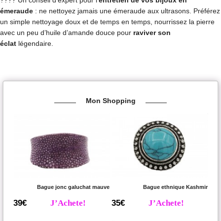
???? Un conseil d’expert pour l’
entretien de vos bijoux en
émeraude
: ne nettoyez jamais une émeraude aux ultrasons. Préférez
un simple nettoyage doux et de temps en temps, nourrissez la pierre
avec un peu d’huile d’amande douce pour
raviver son
éclat
légendaire.
Mon Shopping
Bague jonc galuchat mauve
Bague ethnique Kashmir
39€
J’Achete!
35€
J’Achete!