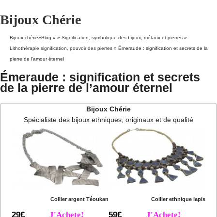
Bijoux Chérie
Bijoux chérie
»
Blog
» »
Signification, symbolique des bijoux, métaux et pierres
»
Lithothérapie signification, pouvoir des pierres
»
Émeraude : signification et secrets de la
pierre de l’amour éternel
Émeraude : signification et secrets
de la pierre de l’amour éternel
Bijoux Chérie
Spécialiste des bijoux ethniques, originaux et de qualité
Collier argent Téoukan
Collier ethnique lapis
29€
J'Achete!
59€
J'Achete!