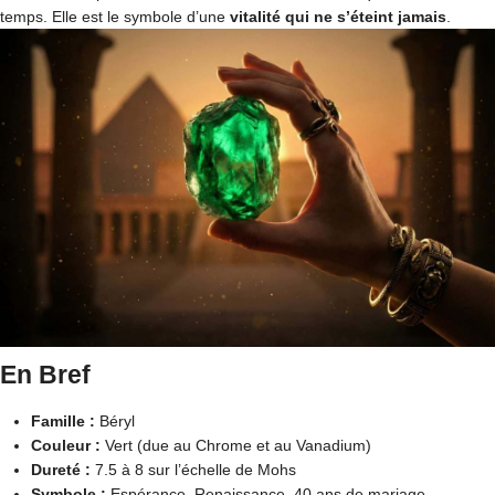
temps. Elle est le symbole d’une
vitalité qui ne s’éteint jamais
.
En Bref
Famille :
Béryl
Couleur :
Vert (due au Chrome et au Vanadium)
Dureté :
7.5 à 8 sur l’échelle de Mohs
Symbole :
Espérance, Renaissance, 40 ans de mariage