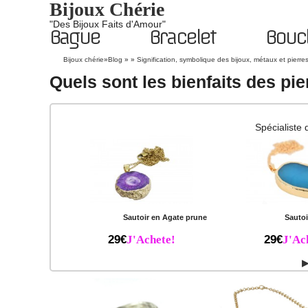
Bijoux Chérie
"Des Bijoux Faits d'Amour"
Bague
Bracelet
Boucl
Bijoux chérie
»
Blog
» »
Signification, symbolique des bijoux, métaux et pierre
Quels sont les bienfaits des pie
Spécialiste 
Sautoir en Agate prune
Sautoi
29€
J'Achete!
29€
J'Ac
▶