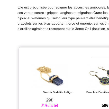
Elle est préconisée pour soigner les abcès, les ampoules, l
ses vertus contre : grippes, angines et migraines.Outre les 
bijoux eux-mêmes qui selon leur type peuvent être bénéfique
bracelets sur les bras apportent force et énergie, sur les che
d’oreilles agiraient directement sur le 3ème Oeil (intuition, 
Sautoir Sodalite Indigo
Boucles d’oreilles
29€
J’Achete!
59€