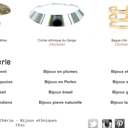
érie
gent
Bijoux en plumes
Bijoux e
rquoise
Bijoux en Perles
Bijoux 
ail
Bijoux émail
Bijoux 
ndiens
Bijoux pierre naturelle
Bijoux la
Chérie - Bijoux ethniques
Chic