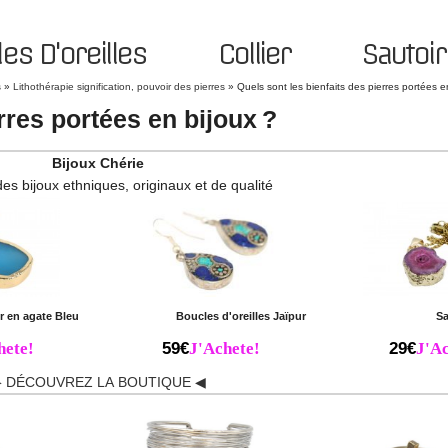
es D'oreilles
Collier
Sautoir
s
»
Lithothérapie signification, pouvoir des pierres
»
Quels sont les bienfaits des pierres portées e
rres portées en bijoux ?
Bijoux Chérie
des bijoux ethniques, originaux et de qualité
r en agate Bleu
Boucles d'oreilles Jaïpur
Sa
hete!
59€
J'Achete!
29€
J'Ac
 DÉCOUVREZ LA BOUTIQUE ◀