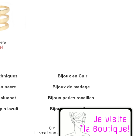
thniques
Bijoux en Cuir
en nacre
Bijoux de mariage
galuchat
Bijoux perles rocailles
pis lazuli
Bijoux en coquillage
Qui est Chérie ?
Livraison, échange et retour