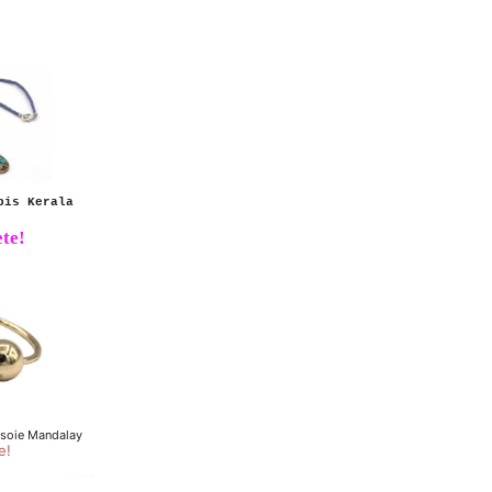
pis Kerala
te!