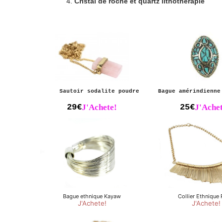
Cristal de roche et quartz lithothérapie
Sautoir sodalite poudre
Bague amérindienne
29€
J'Achete!
25€
J'Achet