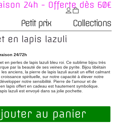
aison 24h - Offerte dès 60€
Petit prix
Collections
t en lapis lazuli
raison 24/72h
t en perles de lapis lazuli bleu roi. Ce sublime bijou très
que par la beauté de ses veines de pyrite. Bijou tibétain
n les anciens, la pierre de lapis lazuli aurait un effet calmant
la croissance spirituelle, sur notre capacité à élever notre
développer notre sensibilité. Pierre de l'amour et de
ou en lapis offert en cadeau est hautement symbolique.
apis lazuli est envoyé dans sa jolie pochette.
jouter au panier