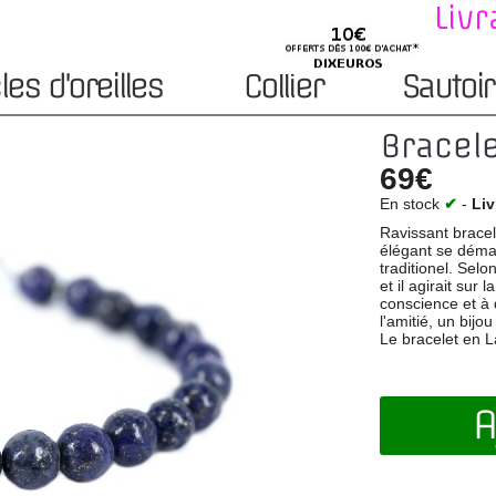
Livr
es d'oreilles
Collier
Sautoir
Bracele
69€
En stock
✔
-
Liv
Ravissant bracele
élégant se démar
traditionel. Selo
et il agirait sur 
conscience et à 
l'amitié, un bij
Le bracelet en L
A