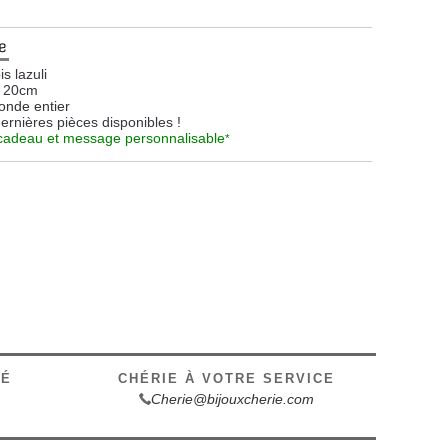
e
s lazuli
20cm
onde entier
dernières pièces disponibles !
cadeau et message personnalisable
*
SÉ
CHÉRIE À VOTRE SERVICE
Cherie@bijouxcherie.com