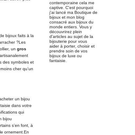
contemporaine cela me
captive. C'est pourquoi
j'ai lancé ma Boutique de
bijoux et mon blog
consacré aux bijoux du
monde entiers. Vous y
découvrirez plein
 bijoux faits à la
d'articles au sujet de la
bijouterie pour vous
arracher ?Les
aider à porter, choisir et
llier, un
gros
prendre soin de vos
 artisanalement
bijoux de luxe ou
fantaisie.
us des symboles et
t moins cher qu’un
acheter un bijou
taisie dans votre
fications qui
n bijou
tains s’en font, à
mple ornement.En