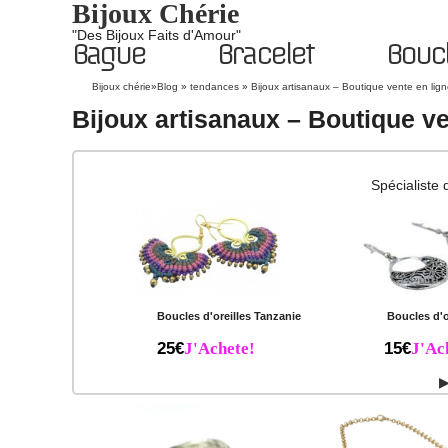
Bijoux Chérie
"Des Bijoux Faits d'Amour"
Bague
Bracelet
Boucl
Bijoux chérie
»
Blog
»
tendances
»
Bijoux artisanaux – Boutique vente en lig
Bijoux artisanaux – Boutique ve
Spécialiste 
Boucles d'oreilles Tanzanie
Boucles d'o
25€
J'Achete!
15€
J'Ac
▶