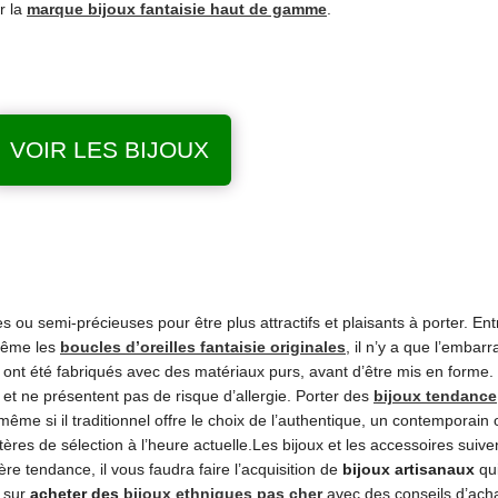
r la
marque bijoux fantaisie haut de gamme
.
VOIR LES BIJOUX
 ou semi-précieuses pour être plus attractifs et plaisants à porter. En
ême les
boucles d’oreilles fantaisie originales
, il n’y a que l’embar
ils ont été fabriqués avec des matériaux purs, avant d’être mis en forme. 
e et ne présentent pas de risque d’allergie. Porter des
bijoux tendance
même si il traditionnel offre le choix de l’authentique, un contempora
ritères de sélection à l’heure actuelle.Les bijoux et les accessoires suiv
re tendance, il vous faudra faire l’acquisition de
bijoux artisanaux
qui
s sur
acheter des
bijoux ethniques pas cher
avec des conseils d’acha