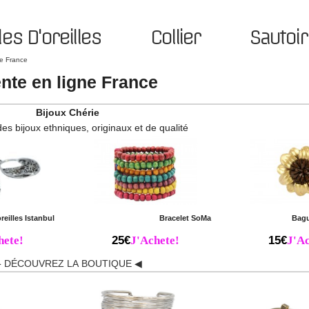
es D'oreilles
Collier
Sautoir
ne France
nte en ligne France
Bijoux Chérie
des bijoux ethniques, originaux et de qualité
reilles Istanbul
Bracelet SoMa
Bag
hete!
25€
J'Achete!
15€
J'Ac
 DÉCOUVREZ LA BOUTIQUE ◀