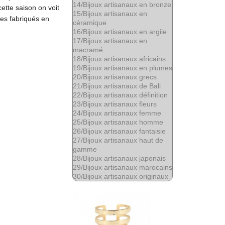
14/
Bijoux artisanaux en bronze
ette saison on voit
15/
Bijoux artisanaux en
es fabriqués en
céramique
16/
Bijoux artisanaux en argile
17/
Bijoux artisanaux en
macramé
18/
Bijoux artisanaux africains
19/
Bijoux artisanaux en plumes
20/
Bijoux artisanaux grecs
21/
Bijoux artisanaux de Bali
22/
Bijoux artisanaux définition
23/
Bijoux artisanaux fleurs
24/
Bijoux artisanaux femme
25/
Bijoux artisanaux homme
26/
Bijoux artisanaux fantaisie
27/
Bijoux artisanaux haut de
gamme
28/
Bijoux artisanaux japonais
29/
Bijoux artisanaux marocains
30/
Bijoux artisanaux originaux