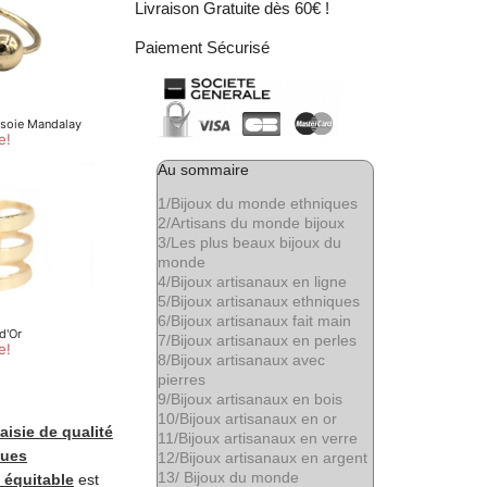
Livraison Gratuite dès 60€ !
Paiement Sécurisé
Au sommaire
1/
Bijoux du monde ethniques
2/
Artisans du monde bijoux
3/
Les plus beaux bijoux du
monde
4/
Bijoux artisanaux en ligne
5/
Bijoux artisanaux ethniques
6/
Bijoux artisanaux fait main
7/
Bijoux artisanaux en perles
8/
Bijoux artisanaux avec
pierres
9/
Bijoux artisanaux en bois
10/
Bijoux artisanaux en or
aisie de qualité
11/
Bijoux artisanaux en verre
ques
12/
Bijoux artisanaux en argent
13/
Bijoux du monde
 équitable
est