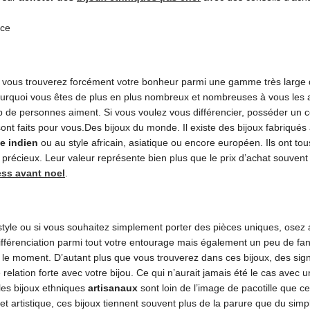
vous trouverez forcément votre bonheur parmi une gamme très large de
Pourquoi vous êtes de plus en plus nombreux et nombreuses à vous les 
de personnes aiment. Si vous voulez vous différencier, posséder un co
ont faits pour vous.Des bijoux du monde. Il existe des bijoux fabriqués
e indien
ou au style africain, asiatique ou encore européen. Ils ont to
ès précieux. Leur valeur représente bien plus que le prix d’achat souven
ess avant noel
.
 style ou si vous souhaitez simplement porter des pièces uniques, osez 
ifférenciation parmi tout votre entourage mais également un peu de fan
 le moment. D’autant plus que vous trouverez dans ces bijoux, des signi
lation forte avec votre bijou. Ce qui n’aurait jamais été le cas avec u
 les bijoux ethniques
artisanaux
sont loin de l’image de pacotille que cer
ue et artistique, ces bijoux tiennent souvent plus de la parure que du si