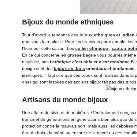
Bijoux du monde ethniques
Tout d’abord la tendance des
bijoux ethniques
et indien
.
quoi vous faire plaisir. Pour les bracelets par exemple, le
l’honneur cette saison. Les
collier ethnique
,
sautoir bo
En ce qui concerne les
grosse bague
vous pourrez même t
n’oubliez, pas
l’ethnique c’est chic et c’est tendance
.Bi
design sont des
bijoux en bois
orientaux et tendances
,
identiques. Il faut dire que ces bijoux sont réalisés dans l
cher
qui sont inspirés des anciens bijoux fait pas des tribus 
Artisans du monde bijoux
Une affaire de style et de matières. Généralement conçus 
transmet de générations en générations.Bien plus que de simp
protection contre le mauvais sort, mais aussi les déboires m
être du bois, du métal ou encore de la nacre ou des coquil