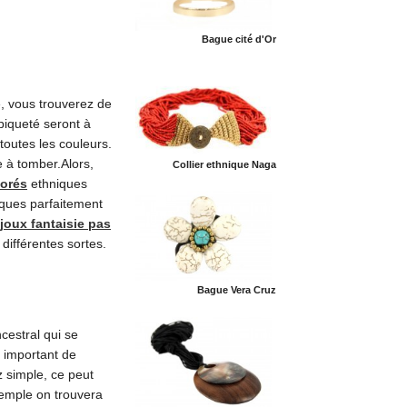
Bague cité d'Or
e, vous trouverez de
piqueté seront à
toutes les couleurs.
 à tomber.Alors,
Collier ethnique Naga
lorés
ethniques
niques parfaitement
ijoux fantaisie pas
 différentes sortes.
Bague Vera Cruz
cestral qui se
r important de
z simple, ce peut
xemple on trouvera