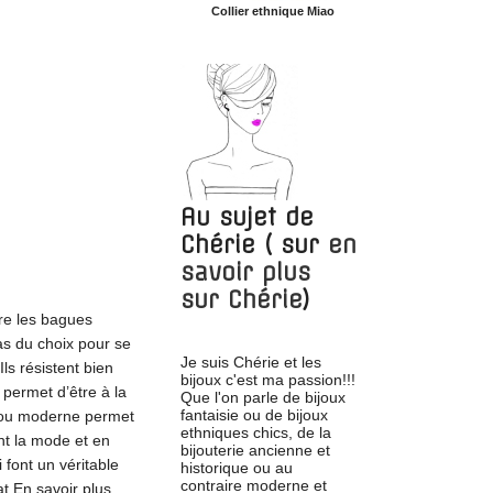
Collier ethnique Miao
Au sujet de
Chérie
( sur
en
savoir plus
sur
Chérie
)
tre les bagues
ras du choix pour se
Je suis Chérie et les
Ils résistent bien
bijoux c'est ma passion!!!
permet d’être à la
Que l'on parle de bijoux
fantaisie ou de bijoux
in ou moderne permet
ethniques chics, de la
ent la mode et en
bijouterie ancienne et
 font un véritable
historique ou au
contraire moderne et
t.En savoir plus