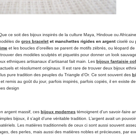
Que ce soit des bijoux inspirés de la culture Maya, Hindoue ou Africain
s modèles de
gros bracelet
et manchettes
rigides en argent
ciselé ou 
hème
et les boucles d’oreilles se parent de motifs zébrés, ou léopard de 
rouver des modèles sculptés et piquetés pour donner un look sauvage
joux ethniques artisanaux d’artisanat fait main. Les
bijoux fantaisie co
 actuels et résolument originaux. Il est rare de trouver deux bijoux eth
a plus pure tradition des peuples du Triangle d’Or. Ce sont souvent des
b
et remis au goût du jour, parfois inspirés, parfois copiés, il en existe de
en argent massif, ces
bijoux modernes
témoignent d’un savoir-faire an
les bijoux, il s’agit d’une véritable tradition. L’argent avait un pouvoi
atériels. Les matières traditionnels de ceux ci sont aussi souvent asse
lages, des perles, mais aussi des matières nobles et précieuses, par e