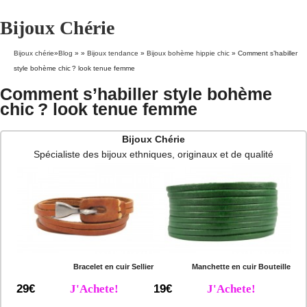
Bijoux Chérie
Bijoux chérie
»
Blog
» »
Bijoux tendance
»
Bijoux bohème hippie chic
»
Comment s’habiller
style bohème chic ? look tenue femme
Comment s’habiller style bohème
chic ? look tenue femme
Bijoux Chérie
Spécialiste des bijoux ethniques, originaux et de qualité
Bracelet en cuir Sellier
Manchette en cuir Bouteille
29€
J'Achete!
19€
J'Achete!