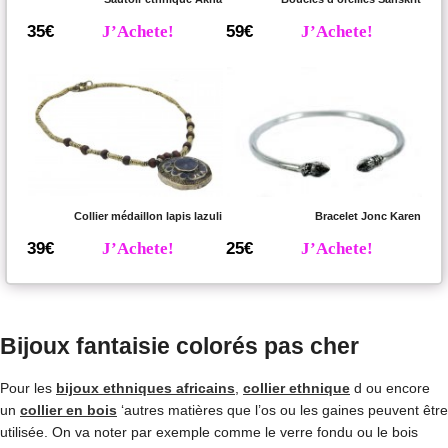
35€
J’Achete!
59€
J’Achete!
Collier médaillon lapis lazuli
Bracelet Jonc Karen
39€
J’Achete!
25€
J’Achete!
Bijoux fantaisie colorés pas cher
Pour les
bijoux ethniques africains
,
collier ethnique
d ou encore
un
collier en bois
‘autres matières que l’os ou les gaines peuvent être
utilisée. On va noter par exemple comme le verre fondu ou le bois