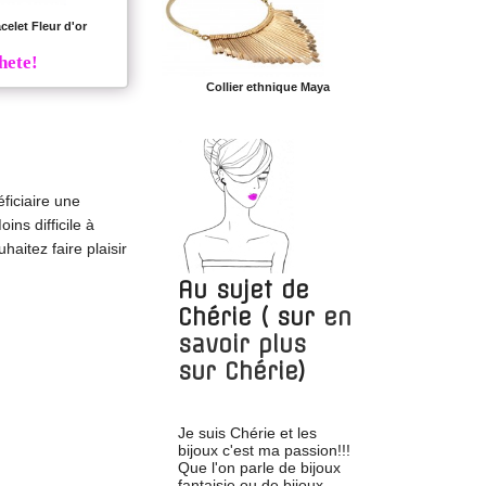
celet Fleur d'or
hete!
Collier ethnique Maya
ficiaire une
ins difficile à
aitez faire plaisir
Au sujet de
Chérie
( sur
en
savoir plus
sur
Chérie
)
Je suis Chérie et les
bijoux c'est ma passion!!!
Que l'on parle de bijoux
fantaisie ou de bijoux