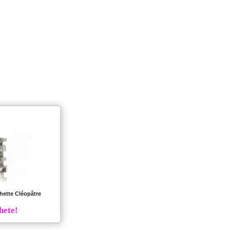
ette Cléopâtre
hete!