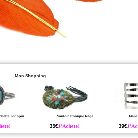
Mon Shopping
chette Jodhpur
Sautoir ethnique Naga
Manch
hete!
35€
J'Achete!
39€
J'Ac