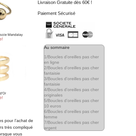
Livraison Gratuite dès 60€ !
Paiement Sécurisé
Au sommaire
1/
Boucles d’oreilles pas cher
en ligne
2/
Boucles d’oreilles pas cher
fantaisie
3/
Boucles d’oreilles pas cher
fantaisie
4/
Boucles d’oreilles pas cher
originales
5/
Boucles d’oreilles pas cher
10 euros
6/
Boucles d’oreilles pas cher
femme
es pour l’achat de
7/
Boucles d’oreilles pas cher
urs très compliqué
argent
Lorsque vous