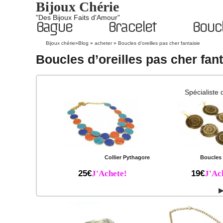
Bijoux Chérie
"Des Bijoux Faits d'Amour"
Bague
Bracelet
Boucl
Bijoux chérie
»
Blog
»
acheter
»
Boucles d’oreilles pas cher fantaisie
Boucles d’oreilles pas cher fant
Spécialiste 
Collier Pythagore
Boucles 
25€
J'Achete!
19€
J'Ac
▶