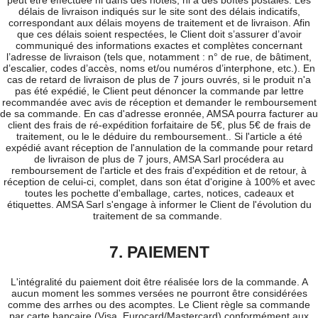
peut être effectuée ni dans des hôtels, ni à des boîtes postales. Les
délais de livraison indiqués sur le site sont des délais indicatifs,
correspondant aux délais moyens de traitement et de livraison. Afin
que ces délais soient respectées, le Client doit s’assurer d’avoir
communiqué des informations exactes et complètes concernant
l’adresse de livraison (tels que, notamment : n° de rue, de bâtiment,
d’escalier, codes d’accès, noms et/ou numéros d’interphone, etc.). En
cas de retard de livraison de plus de 7 jours ouvrés, si le produit n'a
pas été expédié, le Client peut dénoncer la commande par lettre
recommandée avec avis de réception et demander le remboursement
de sa commande. En cas d'adresse eronnée, AMSA pourra facturer au
client des frais de ré-expédition forfaitaire de 5€, plus 5€ de frais de
traitement, ou le le déduire du remboursement.. Si l'article a été
expédié avant réception de l'annulation de la commande pour retard
de livraison de plus de 7 jours, AMSA Sarl procédera au
remboursement de l'article et des frais d'expédition et de retour, à
réception de celui-ci, complet, dans son état d'origine à 100% et avec
toutes les pochette d'emballage, cartes, notices, cadeaux et
étiquettes. AMSA Sarl s'engage à informer le Client de l'évolution du
traitement de sa commande.
7. PAIEMENT
L'intégralité du paiement doit être réalisée lors de la commande. A
aucun moment les sommes versées ne pourront être considérées
comme des arrhes ou des acomptes. Le Client règle sa commande
par carte bancaire (Visa, Eurocard/Mastercard) conformément aux