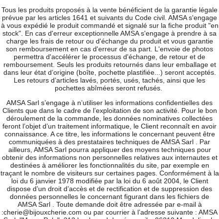
Tous les produits proposés à la vente bénéficient de la garantie légale
prévue par les articles 1641 et suivants du Code civil. AMSA s'engage
à vous expédié le produit commandé et signalé sur la fiche produit "en
stock". En cas d'erreur exceptionnelle AMSA s'engage à prendre à sa
charge les frais de retour ou d'échange du produit et vous garantie
son remboursement en cas d'erreur de sa part. L'envoie de photos
permettra d'accélérer le processus d'échange, de retour et de
remboursement. Seuls les produits retournés dans leur emballage et
dans leur état d’origine (boîte, pochette plastifiée...) seront acceptés.
Les retours d’articles lavés, portés, usés, tachés, ainsi que les
pochettes abîmées seront refusés.
AMSA Sarl s’engage à n’utiliser les informations confidentielles des
Clients que dans le cadre de l’exploitation de son activité. Pour le bon
déroulement de la commande, les données nominatives collectées
feront l’objet d’un traitement informatique, le Client reconnaît en avoir
connaissance. A ce titre, les informations le concernant peuvent être
communiquées à des prestataires techniques de AMSA Sarl . Par
ailleurs, AMSA Sarl pourra appliquer des moyens techniques pour
obtenir des informations non personnelles relatives aux internautes et
destinées à améliorer les fonctionnalités du site, par exemple en
traçant le nombre de visiteurs sur certaines pages. Conformément à la
loi du 6 janvier 1978 modifiée par la loi du 6 août 2004, le Client
dispose d’un droit d’accès et de rectification et de suppression des
données personnelles le concernant figurant dans les fichiers de
AMSA Sarl . Toute demande doit être adressée par e-mail à
:cherie@bijouxcherie.com ou par courrier à l’adresse suivante : AMSA