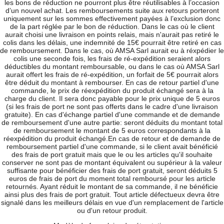
les bons de réduction ne pourront plus être réutilisables à l’occasion
d’un nouvel achat. Les remboursements suite aux retours porteront
uniquement sur les sommes effectivement payées à l’exclusion donc
de la part réglée par le bon de réduction. Dans le cas où le client
aurait choisi une livraison en points relais, mais n'aurait pas retiré le
colis dans les délais, une indemnité de 15€ pourrait être retiré en cas
de remboursement. Dans le cas, où AMSA Sarl aurait eu à réxpédier le
colis une seconde fois, les frais de ré-expédition seraient alors
déductibles du montant remboursable, ou dans le cas où AMSA Sarl
aurait offert les frais de ré-expédition, un forfait de 5€ pourrait alors
être déduit du montant à rembourser. En cas de retour partiel d'une
commande, le prix de réexpédition du produit échangé sera à la
charge du client. Il sera donc payable pour le prix unique de 5 euros
(si les frais de port ne sont pas offerts dans le cadre d'une livraison
gratuite). En cas d'échange partiel d'une commande et de demande
de remboursement d'une autre partie: seront déduits du montant total
de remboursement le montant de 5 euros correspondants à la
réexpédition du produit échangé.En cas de retour et de demande de
remboursement partiel d'une commande, si le client avait bénéficié
des frais de port gratuit mais que le ou les articles qu'il souhaite
conserver ne sont pas de montant équivalent ou supérieur à la valeur
suffisante pour bénéficier des frais de port gratuit, seront déduits 5
euros de frais de port du moment total remboursé pour les article
retournés. Ayant réduit le montant de sa commande, il ne bénéficie
ainsi plus des frais de port gratuit. Tout article défectueux devra être
signalé dans les meilleurs délais en vue d'un remplacement de l'article
ou d'un retour produit.