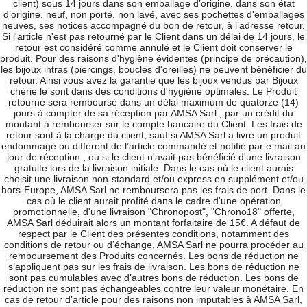
client) sous 14 jours dans son emballage d’origine, dans son état
d’origine, neuf, non porté, non lavé, avec ses pochettes d'emballages
neuves, ses notices accompagné du bon de retour, à l’adresse retour.
Si l'article n'est pas retourné par le Client dans un délai de 14 jours, le
retour est considéré comme annulé et le Client doit conserver le
produit.
Pour des raisons d'hygiène évidentes (principe de précaution),
les bijoux intras (piercings, boucles d'oreilles) ne peuvent bénéficier du
retour. Ainsi vous avez la garantie que les bijoux vendus par Bijoux
chérie le sont dans des conditions d'hygiène optimales.
Le Produit
retourné sera remboursé dans un délai maximum de quatorze (14)
jours à compter de sa réception par AMSA Sarl , par un crédit du
montant à rembourser sur le compte bancaire du Client. Les frais de
retour sont à la charge du client, sauf si AMSA Sarl a livré un produit
endommagé ou différent de l’article commandé et notifié par e mail au
jour de réception , ou si le client n'avait pas bénéficié d'une livraison
gratuite lors de la livraison initiale. Dans le cas où le client aurais
choisit une livraison non-standard et/ou express en supplément et/ou
hors-Europe, AMSA Sarl ne remboursera pas les frais de port. Dans le
cas où le client aurait profité dans le cadre d'une opération
promotionnelle, d'une livraison "Chronopost", "Chrono18" offerte,
AMSA Sarl déduirait alors un montant forfaitaire de 15€. A défaut de
respect par le Client des présentes conditions, notamment des
conditions de retour ou d’échange, AMSA Sarl ne pourra procéder au
remboursement des Produits concernés. Les bons de réduction ne
s’appliquent pas sur les frais de livraison. Les bons de réduction ne
sont pas cumulables avec d’autres bons de réduction. Les bons de
réduction ne sont pas échangeables contre leur valeur monétaire. En
cas de retour d’article pour des raisons non imputables à AMSA Sarl,