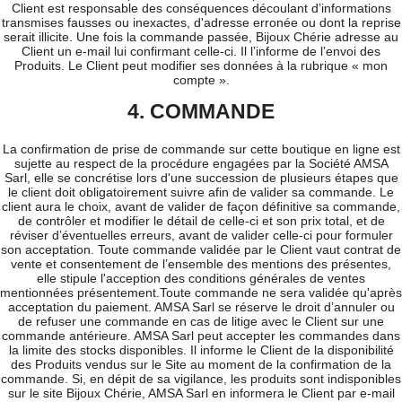
Client est responsable des conséquences découlant d’informations
transmises fausses ou inexactes, d'adresse erronée ou dont la reprise
serait illicite. Une fois la commande passée, Bijoux Chérie adresse au
Client un e-mail lui confirmant celle-ci. Il l’informe de l’envoi des
Produits. Le Client peut modifier ses données à la rubrique « mon
compte ».
4. COMMANDE
La confirmation de prise de commande sur cette boutique en ligne est
sujette au respect de la procédure engagées par la Société AMSA
Sarl, elle se concrétise lors d'une succession de plusieurs étapes que
le client doit obligatoirement suivre afin de valider sa commande. Le
client aura le choix, avant de valider de façon définitive sa commande,
de contrôler et modifier le détail de celle-ci et son prix total, et de
réviser d’éventuelles erreurs, avant de valider celle-ci pour formuler
son acceptation. Toute commande validée par le Client vaut contrat de
vente et consentement de l’ensemble des mentions des présentes,
elle stipule l'acception des conditions générales de ventes
mentionnées présentement.Toute commande ne sera validée qu'après
acceptation du paiement. AMSA Sarl se réserve le droit d’annuler ou
de refuser une commande en cas de litige avec le Client sur une
commande antérieure. AMSA Sarl peut accepter les commandes dans
la limite des stocks disponibles. Il informe le Client de la disponibilité
des Produits vendus sur le Site au moment de la confirmation de la
commande. Si, en dépit de sa vigilance, les produits sont indisponibles
sur le site Bijoux Chérie, AMSA Sarl en informera le Client par e-mail