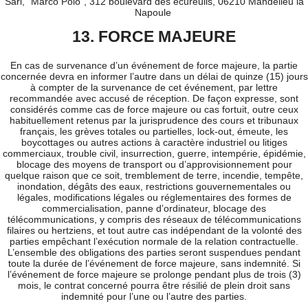
Sarl, "Marco Polo", 312 boulevard des écureuils, 06210 Mandelieu la
Napoule
13. FORCE MAJEURE
En cas de survenance d’un événement de force majeure, la partie
concernée devra en informer l’autre dans un délai de quinze (15) jours
à compter de la survenance de cet événement, par lettre
recommandée avec accusé de réception. De façon expresse, sont
considérés comme cas de force majeure ou cas fortuit, outre ceux
habituellement retenus par la jurisprudence des cours et tribunaux
français, les grèves totales ou partielles, lock-out, émeute, les
boycottages ou autres actions à caractère industriel ou litiges
commerciaux, trouble civil, insurrection, guerre, intempérie, épidémie,
blocage des moyens de transport ou d’approvisionnement pour
quelque raison que ce soit, tremblement de terre, incendie, tempête,
inondation, dégâts des eaux, restrictions gouvernementales ou
légales, modifications légales ou réglementaires des formes de
commercialisation, panne d’ordinateur, blocage des
télécommunications, y compris des réseaux de télécommunications
filaires ou hertziens, et tout autre cas indépendant de la volonté des
parties empêchant l’exécution normale de la relation contractuelle.
L’ensemble des obligations des parties seront suspendues pendant
toute la durée de l’événement de force majeure, sans indemnité. Si
l’événement de force majeure se prolonge pendant plus de trois (3)
mois, le contrat concerné pourra être résilié de plein droit sans
indemnité pour l’une ou l’autre des parties.