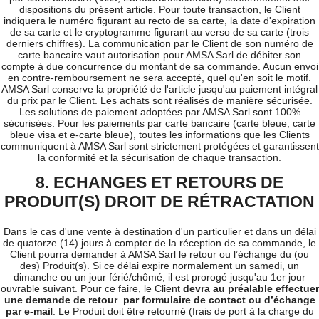
dispositions du présent article. Pour toute transaction, le Client
indiquera le numéro figurant au recto de sa carte, la date d'expiration
de sa carte et le cryptogramme figurant au verso de sa carte (trois
derniers chiffres). La communication par le Client de son numéro de
carte bancaire vaut autorisation pour AMSA Sarl de débiter son
compte à due concurrence du montant de sa commande. Aucun envoi
en contre-remboursement ne sera accepté, quel qu'en soit le motif.
AMSA Sarl conserve la propriété de l'article jusqu'au paiement intégral
du prix par le Client. Les achats sont réalisés de manière sécurisée.
Les solutions de paiement adoptées par AMSA Sarl sont 100%
sécurisées. Pour les paiements par carte bancaire (carte bleue, carte
bleue visa et e-carte bleue), toutes les informations que les Clients
communiquent à AMSA Sarl sont strictement protégées et garantissent
la conformité et la sécurisation de chaque transaction.
8. ECHANGES ET RETOURS DE
PRODUIT(S) DROIT DE RÉTRACTATION
Dans le cas d'une vente à destination d'un particulier et dans un délai
de quatorze (14) jours à compter de la réception de sa commande, le
Client pourra demander à AMSA Sarl le retour ou l’échange du (ou
des) Produit(s). Si ce délai expire normalement un samedi, un
dimanche ou un jour férié/chômé, il est prorogé jusqu'au 1er jour
ouvrable suivant. Pour ce faire, le Client
devra au préalable effectuer
une demande de retour par formulaire de contact ou d’échange
par e-mai
l.
Le Produit doit être retourné (frais de port à la charge du