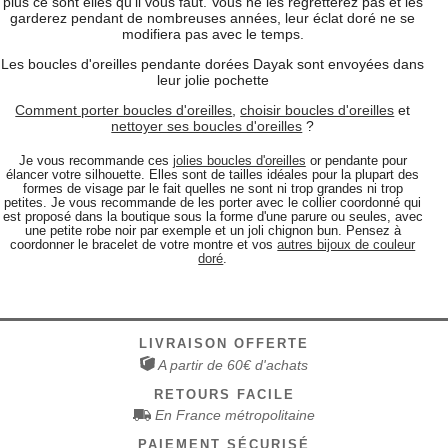
plus ce sont elles qu'il vous faut. Vous ne les regretterez pas et les
garderez pendant de nombreuses années, leur éclat doré ne se
modifiera pas avec le temps.
Les boucles d'oreilles pendante dorées Dayak sont envoyées dans
leur jolie pochette
Comment porter boucles d'oreilles
,
choisir boucles d'oreilles
et
nettoyer ses boucles d'oreilles
?
Je vous recommande ces
jolies boucles d'oreilles
or pendante pour
élancer votre silhouette. Elles sont de tailles idéales pour la plupart des
formes de visage par le fait quelles ne sont ni trop grandes ni trop
petites. Je vous recommande de les porter avec le collier coordonné qui
est proposé dans la boutique sous la forme d'une parure ou seules, avec
une petite robe noir par exemple et un joli chignon bun. Pensez à
coordonner le bracelet de votre montre et vos
autres bijoux de couleur
doré
.
LIVRAISON OFFERTE
A partir de 60€ d'achats
RETOURS FACILE
En France métropolitaine
PAIEMENT SÉCURISÉ