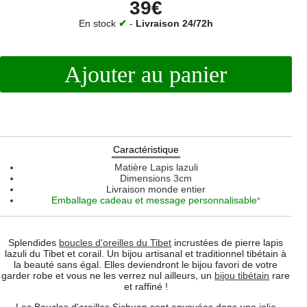
39€
En stock
✔
-
Livraison 24/72h
Ajouter au panier
Caractéristique
Matière
Lapis lazuli
Dimensions
3cm
Livraison monde entier
Emballage cadeau et message personnalisable
*
Splendides
boucles d'oreilles du Tibet
incrustées de pierre lapis
lazuli du Tibet et corail. Un bijou artisanal et traditionnel tibétain à
la beauté sans égal. Elles deviendront le bijou favori de votre
garder robe et vous ne les verrez nul ailleurs, un
bijou tibétain
rare
et raffiné !
Les Boucles d'oreilles Sichuan sont envoyées dans une jolie