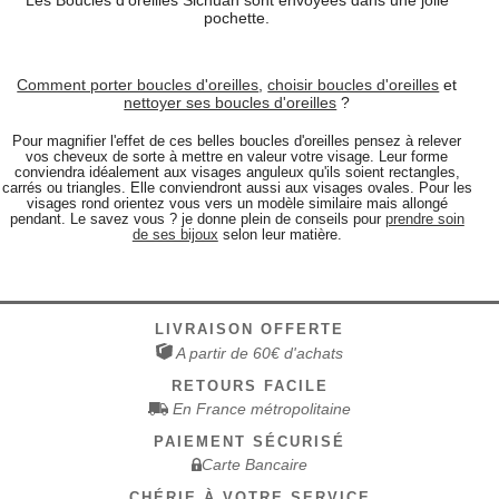
pochette.
Comment porter boucles d'oreilles
,
choisir boucles d'oreilles
et
nettoyer ses boucles d'oreilles
?
Pour magnifier l'effet de ces belles boucles d'oreilles pensez à relever
vos cheveux de sorte à mettre en valeur votre visage. Leur forme
conviendra idéalement aux visages anguleux qu'ils soient rectangles,
carrés ou triangles. Elle conviendront aussi aux visages ovales. Pour les
visages rond orientez vous vers un modèle similaire mais allongé
pendant. Le savez vous ? je donne plein de conseils pour
prendre soin
de ses bijoux
selon leur matière.
LIVRAISON OFFERTE
A partir de 60€ d'achats
RETOURS FACILE
En France métropolitaine
PAIEMENT SÉCURISÉ
Carte Bancaire
CHÉRIE À VOTRE SERVICE