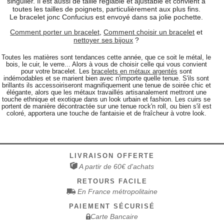
singulier. Il est aussi de taille réglable et ajustable et convient à
toutes les tailles de poignets, particulièrement aux plus fins.
Le bracelet jonc Confucius est envoyé dans sa jolie pochette.
Comment porter un bracelet
,
Comment choisir un bracelet
et
nettoyer ses bijoux
?
Toutes les matières sont tendances cette année, que ce soit le métal, le
bois, le cuir, le verre... Alors à vous de choisir celle qui vous convient
pour votre bracelet. Les
bracelets en métaux argentés
sont
indémodables et se marient bien avec n'importe quelle tenue. S'ils sont
brillants ils accessoiriseront magnifiquement une tenue de soirée chic et
élégante, alors que les métaux travaillés artisanalement mettront une
touche ethnique et exotique dans un look urbain et fashion. Les cuirs se
portent de manière décontractée sur une tenue rock'n roll, ou bien s'il est
coloré, apportera une touche de fantaisie et de fraîcheur à votre look.
LIVRAISON OFFERTE
A partir de 60€ d'achats
RETOURS FACILE
En France métropolitaine
PAIEMENT SÉCURISÉ
Carte Bancaire