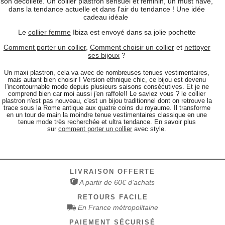
son décolleté. Un collier plastron sensuel et féminin, un must have,
dans la tendance actuelle et dans l'air du tendance ! Une idée
cadeau idéale
Le
collier femme
Ibiza est envoyé dans sa jolie pochette
Comment porter un collier
,
Comment choisir un collier
et
nettoyer
ses bijoux
?
Un maxi plastron, cela va avec de nombreuses tenues vestimentaires,
mais autant bien choisir ! Version ethnique chic, ce bijou est devenu
l'incontournable mode depuis plusieurs saisons consécutives. Et je ne
comprend bien car moi aussi j'en raffole!! Le saviez vous ? le collier
plastron n'est pas nouveau, c'est un bijou traditionnel dont on retrouve la
trace sous la Rome antique aux quatre coins du royaume. Il transforme
en un tour de main la moindre tenue vestimentaires classique en une
tenue mode très recherchée et ultra tendance. En savoir plus
sur
comment porter un collier
avec style.
LIVRAISON OFFERTE
A partir de 60€ d'achats
RETOURS FACILE
En France métropolitaine
PAIEMENT SÉCURISÉ