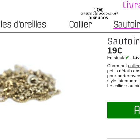
Livr
es d'oreilles
Collier
Sautoir
Sautoir
19€
En stock
✔
-
Liv
Charmant
collie
petits détails a
pour porter avec 
style intemporel,
Le collier sauto
A