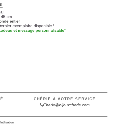
e
al
45 cm
onde entier
Dernier exemplaire disponible !
cadeau et message personnalisable
*
SÉ
CHÉRIE À VOTRE SERVICE
Cherie@bijouxcherie.com
utilisation