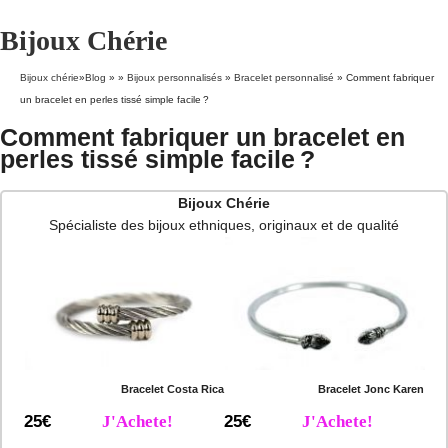
Bijoux Chérie
Bijoux chérie
»
Blog
» »
Bijoux personnalisés
»
Bracelet personnalisé
»
Comment fabriquer
un bracelet en perles tissé simple facile ?
Comment fabriquer un bracelet en
perles tissé simple facile ?
Bijoux Chérie
Spécialiste des bijoux ethniques, originaux et de qualité
Bracelet Costa Rica
Bracelet Jonc Karen
25€
J'Achete!
25€
J'Achete!