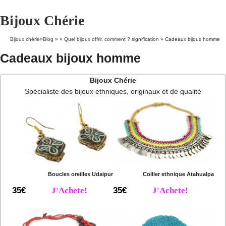
Bijoux Chérie
Bijoux chérie
»
Blog
» »
Quel bijoux offrir, comment ? signification
»
Cadeaux bijoux homme
Cadeaux bijoux homme
Bijoux Chérie
Spécialiste des bijoux ethniques, originaux et de qualité
Boucles oreilles Udaipur
Collier ethnique Atahualpa
35€
J'Achete!
35€
J'Achete!