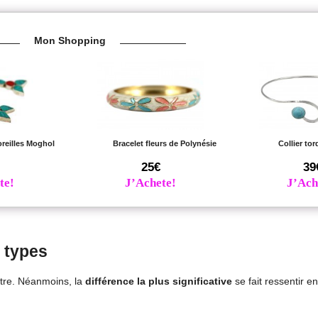
Mon Shopping
oreilles Moghol
Bracelet fleurs de Polynésie
Collier to
25€
39
te!
J’Achete!
J’Ach
s types
utre. Néanmoins, la
différence la plus significative
se fait ressentir e