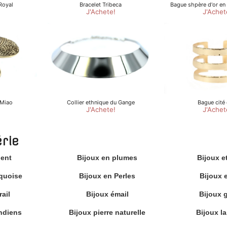
érie
gent
Bijoux en plumes
Bijoux e
rquoise
Bijoux en Perles
Bijoux 
ail
Bijoux émail
Bijoux 
ndiens
Bijoux pierre naturelle
Bijoux la