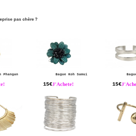
eprise pas chère ?
h Phangan
Bague Koh Samui
Bagu
e!
15€
J'Achete!
15€
J'Ache