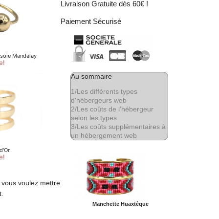
Livraison Gratuite dès 60€ !
Paiement Sécurisé
Au sommaire
1/
Les différents types
d'hébergeurs web
2/
Les coûts de l’hébergeur
selon les types
3/
Les coûts supplémentaires à
un hébergement web
 vous voulez mettre
t.
Manchette Huaxtèque