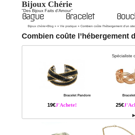
Bijoux Chérie
"Des Bijoux Faits d'Amour"
Bague
Bracelet
Boucl
Bijoux chérie
»
Blog
» »
Vie pratique
»
Combien coûte l’hébergement d’un sit
Combien coûte l’hébergement d
Spécialiste 
Bracelet Pandore
Bracele
19€
J'Achete!
25€
J'Ac
▶