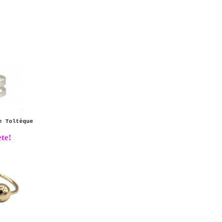
e Toltèque
te!