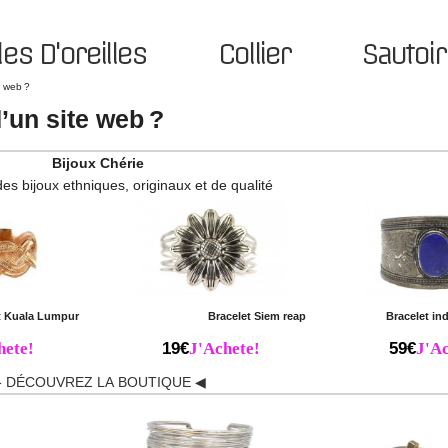
es D'oreilles
Collier
Sautoir
e web ?
’un site web ?
Bijoux Chérie
des bijoux ethniques, originaux et de qualité
t Kuala Lumpur
Bracelet Siem reap
Bracelet ind
hete!
19€
J'Achete!
59€
J'Ac
 DÉCOUVREZ LA BOUTIQUE ◀