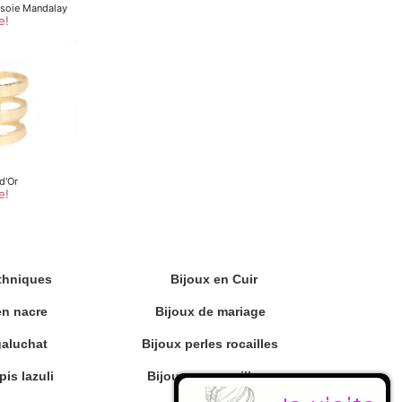
thniques
Bijoux en Cuir
en nacre
Bijoux de mariage
galuchat
Bijoux perles rocailles
pis lazuli
Bijoux en coquillage