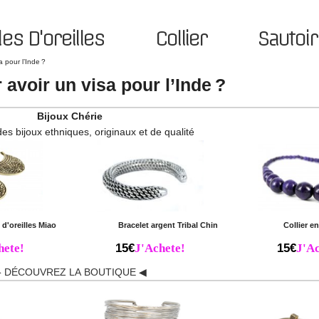
es D'oreilles
Collier
Sautoir
a pour l’Inde ?
 avoir un visa pour l’Inde ?
Bijoux Chérie
des bijoux ethniques, originaux et de qualité
d'oreilles Miao
Bracelet argent Tribal Chin
Collier e
hete!
15€
J'Achete!
15€
J'Ac
 DÉCOUVREZ LA BOUTIQUE ◀