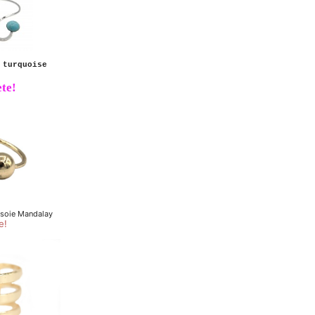
 turquoise
te!