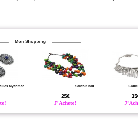
Mon Shopping
eilles Myanmar
Sautoir Bali
Colli
25€
35
te!
J’Achete!
J’Ach