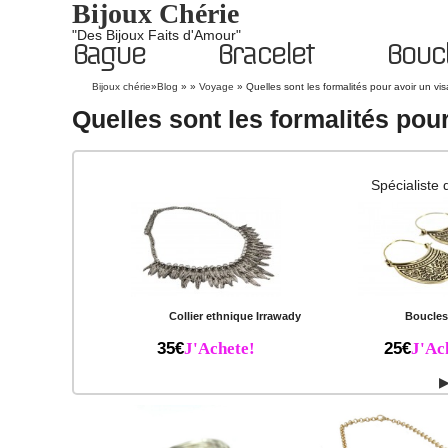
Bijoux Chérie
"Des Bijoux Faits d'Amour"
Bague
Bracelet
Boucl
Bijoux chérie
»
Blog
» »
Voyage
»
Quelles sont les formalités pour avoir un vis
Quelles sont les formalités pour
Spécialiste 
Collier ethnique Irrawady
Boucles 
35€
J'Achete!
25€
J'Ac
▶