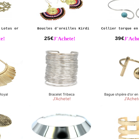
 Lotus or
Boucles d'oreilles Kirdi
Collier torque en
e!
25€
J'Achete!
39€
J'Ache