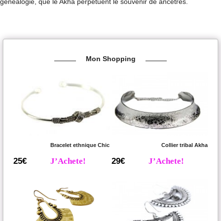
généalogie, que le Akha perpétuent le souvenir de ancêtres.
Mon Shopping
Bracelet ethnique Chic
Collier tribal Akha
25€
J’Achete!
29€
J’Achete!