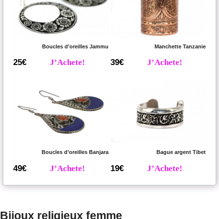
Boucles d’oreilles Jammu
Manchette Tanzanie
25€
J’Achete!
39€
J’Achete!
Boucles d’oreilles Banjara
Bague argent Tibet
49€
J’Achete!
19€
J’Achete!
Bijoux religieux femme