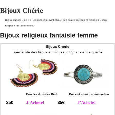
Bijoux Chérie
Bijoux chérie
»
Blog
» »
Signification, symbolique des bijoux, métaux et pierres
»
Bijoux
religieux fantaisie femme
Bijoux religieux fantaisie femme
Bijoux Chérie
Spécialiste des bijoux ethniques, originaux et de qualité
Boucles d'oreilles Kirdi
Bracelet ethnique amérindien
25€
J'Achete!
35€
J'Achete!