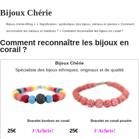
Bijoux Chérie
Bijoux chérie
»
Blog
» »
Signification, symbolique des bijoux, métaux et pierres
»
Comment
reconnaître les métaux et matières ?
»
Comment reconnaître les bijoux en corail ?
Comment reconnaître les bijoux en
corail ?
Bijoux Chérie
Spécialiste des bijoux ethniques, originaux et de qualité
Bracelet bonbon en corail
Bracelet en corail poudre
25€
J'Achete!
25€
J'Achete!