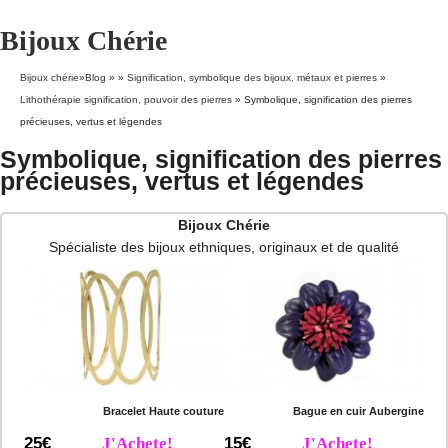
Bijoux Chérie
Bijoux chérie
»
Blog
» »
Signification, symbolique des bijoux, métaux et pierres
»
Lithothérapie signification, pouvoir des pierres
»
Symbolique, signification des pierres
précieuses, vertus et légendes
Symbolique, signification des pierres
précieuses, vertus et légendes
Bijoux Chérie
Spécialiste des bijoux ethniques, originaux et de qualité
Bracelet Haute couture
Bague en cuir Aubergine
25€
J'Achete!
15€
J'Achete!