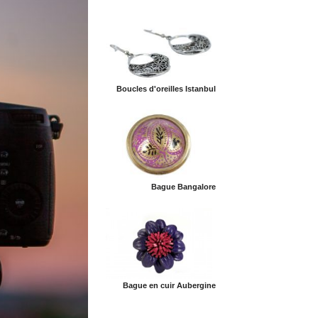
Boucles d'oreilles Istanbul
Bague Bangalore
Bague en cuir Aubergine