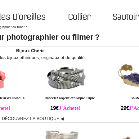
es D'oreilles
Collier
Sautoir
raphier ou filmer ?
r photographier ou filmer ?
Bijoux Chérie
des bijoux ethniques, originaux et de qualité
leur d'Hibiscus
Bracelet argent ethnique Triple
Saut
hete!
19€
J'Achete!
29€
J'Ac
 DÉCOUVREZ LA BOUTIQUE ◀