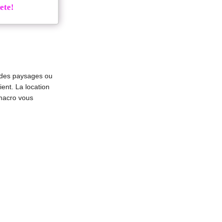
ete!
r des paysages ou
ient. La location
 macro vous