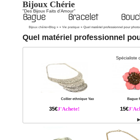
Bijoux Chérie
"Des Bijoux Faits d'Amour"
Bague
Bracelet
Boucl
Bijoux chérie
»
Blog
» »
Vie pratique
»
Quel matériel professionnel pour photog
Quel matériel professionnel pou
Spécialiste 
Collier ethnique Yao
Bague f
35€
J'Achete!
15€
J'Ac
▶