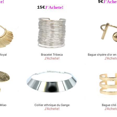
e!
9€
J'Ache
15€
J'Achete!