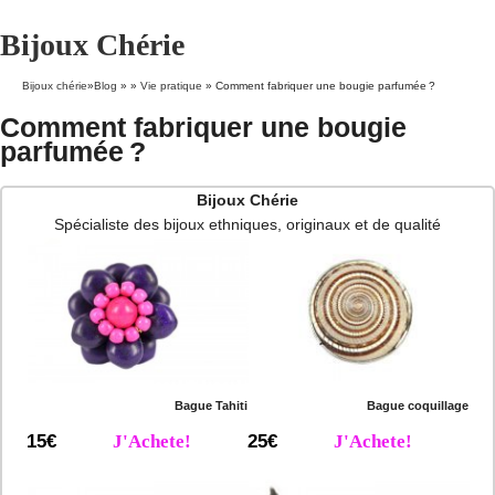
Bijoux Chérie
Bijoux chérie
»
Blog
» »
Vie pratique
»
Comment fabriquer une bougie parfumée ?
Comment fabriquer une bougie
parfumée ?
Bijoux Chérie
Spécialiste des bijoux ethniques, originaux et de qualité
Bague Tahiti
Bague coquillage
15€
J'Achete!
25€
J'Achete!