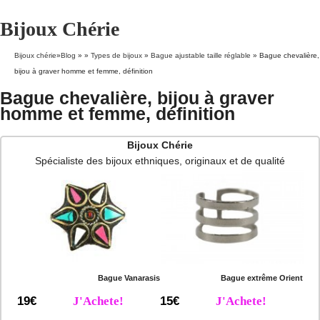
Bijoux Chérie
Bijoux chérie
»
Blog
» »
Types de bijoux
»
Bague ajustable taille réglable
»
Bague chevalière,
bijou à graver homme et femme, définition
Bague chevalière, bijou à graver
homme et femme, définition
Bijoux Chérie
Spécialiste des bijoux ethniques, originaux et de qualité
Bague Vanarasis
Bague extrême Orient
19€
J'Achete!
15€
J'Achete!