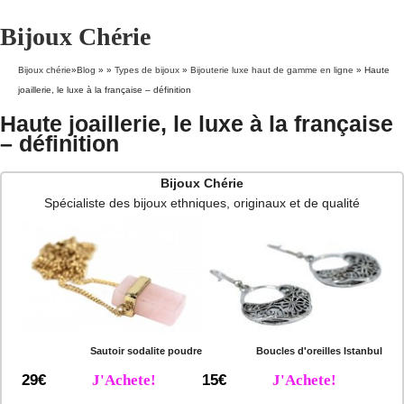
Bijoux Chérie
Bijoux chérie
»
Blog
» »
Types de bijoux
»
Bijouterie luxe haut de gamme en ligne
»
Haute
joaillerie, le luxe à la française – définition
Haute joaillerie, le luxe à la française
– définition
Bijoux Chérie
Spécialiste des bijoux ethniques, originaux et de qualité
Sautoir sodalite poudre
Boucles d'oreilles Istanbul
29€
J'Achete!
15€
J'Achete!