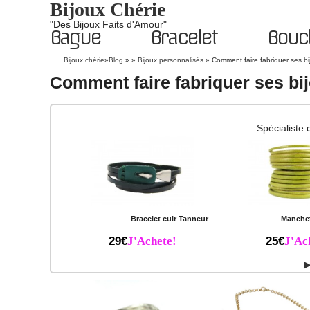
Bijoux Chérie
"Des Bijoux Faits d'Amour"
Bague
Bracelet
Boucl
Bijoux chérie
»
Blog
» »
Bijoux personnalisés
»
Comment faire fabriquer ses bi
Comment faire fabriquer ses bij
Spécialiste 
Bracelet cuir Tanneur
Manchet
29€
J'Achete!
25€
J'Ac
▶