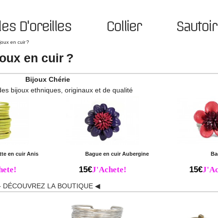
es D'oreilles
Collier
Sautoir
joux en cuir ?
oux en cuir ?
Bijoux Chérie
des bijoux ethniques, originaux et de qualité
te en cuir Anis
Bague en cuir Aubergine
Ba
hete!
15€
J'Achete!
15€
J'Ac
 DÉCOUVREZ LA BOUTIQUE ◀