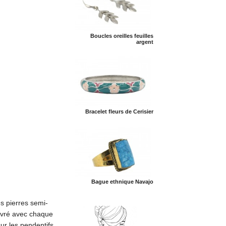
Boucles oreilles feuilles
argent
Bracelet fleurs de Cerisier
Bague ethnique Navajo
es pierres semi-
livré avec chaque
ur les pendentifs