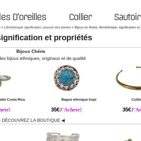
es D'oreilles
Collier
Sautoir
s
»
Lithothérapie signification, pouvoir des pierres
»
Bijoux en Rubis, lithothérapie, signification et
ignification et propriétés
Bijoux Chérie
des bijoux ethniques, originaux et de qualité
elet Costa Rica
Bague ethnique hopi
Colli
hete!
35€
J'Achete!
35€
J'Ac
 DÉCOUVREZ LA BOUTIQUE ◀