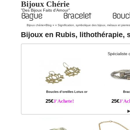
Bijoux Chérie
"Des Bijoux Faits d'Amour"
Bague
Bracelet
Boucl
Bijoux chérie
»
Blog
» »
Signification, symbolique des bijoux, métaux et pierre
Bijoux en Rubis, lithothérapie, s
Spécialiste 
Boucles d'oreilles Lotus or
Brac
25€
J'Achete!
25€
J'Ac
▶