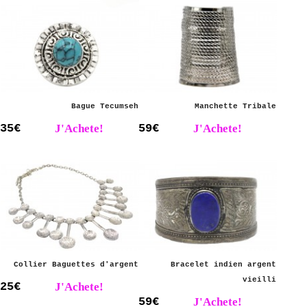
Bague Tecumseh
Manchette Tribale
35€
J'Achete!
59€
J'Achete!
Collier Baguettes d'argent
Bracelet indien argent
vieilli
25€
J'Achete!
59€
J'Achete!