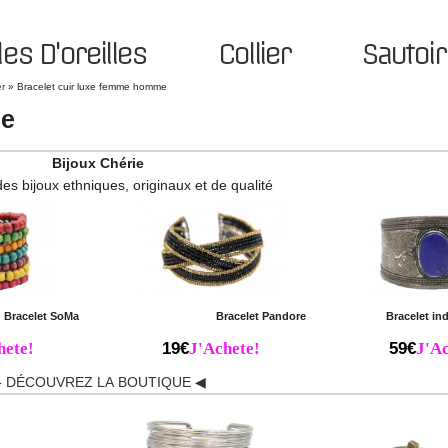
es D'oreilles
Collier
Sautoir
er
»
Bracelet cuir luxe femme homme
me
Bijoux Chérie
des bijoux ethniques, originaux et de qualité
Bracelet SoMa
Bracelet Pandore
Bracelet ind
hete!
19€
J'Achete!
59€
J'Ac
 DÉCOUVREZ LA BOUTIQUE ◀