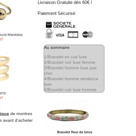
Livraison Gratuite dès 60€ !
Paiement Sécurisé
Au sommaire
1/
Bracelet en cuir luxe
2/
Bracelet cuir luxe femme
3/
Bracelet homme luxe pas
cher
4/
Bracelet homme tendance
luxe
5/
Bracelet cuir luxe homme
nique
de montres
re avant d’acheter
Bracelet fleur de lotus