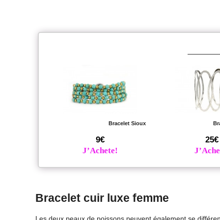
Bracelet Sioux
Br
9€
25€
J’Achete!
J’Ache
Bracelet cuir luxe femme
Les deux peaux de poissons peuvent également se différenc