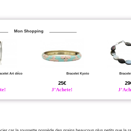
Mon Shopping
acelet Art déco
Bracelet Kyoto
Bracele
25€
29
te!
J’Achete!
J’Ach
ier car la roussette possède des grains beaucoup plus petits que la r