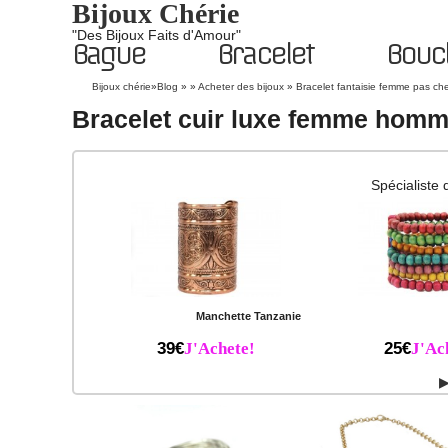
Bijoux Chérie
"Des Bijoux Faits d'Amour"
Bague
Bracelet
Boucl
Bijoux chérie
»
Blog
» »
Acheter des bijoux
»
Bracelet fantaisie femme pas ch
Bracelet cuir luxe femme hom
Spécialiste 
Manchette Tanzanie
39€
J'Achete!
25€
J'Ac
▶