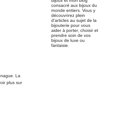
bijoux et mon blog
consacré aux bijoux du
monde entiers. Vous y
découvrirez plein
d'articles au sujet de la
bijouterie pour vous
aider à porter, choisir et
prendre soin de vos
bijoux de luxe ou
fantaisie.
tenague. La
oir plus sur