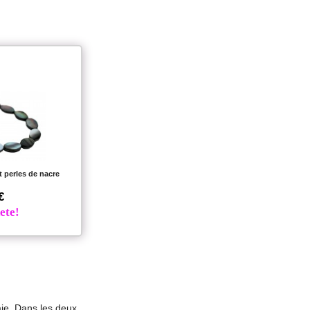
t perles de nacre
€
ete!
aie. Dans les deux