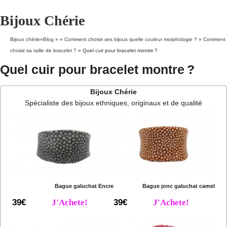
Bijoux Chérie
Bijoux chérie
»
Blog
» »
Comment choisir ses bijoux quelle couleur morphologie ?
»
Comment
choisir sa taille de bracelet ?
»
Quel cuir pour bracelet montre ?
Quel cuir pour bracelet montre ?
Bijoux Chérie
Spécialiste des bijoux ethniques, originaux et de qualité
Bague galuchat Encre
Bague jonc galuchat camel
39€
J'Achete!
39€
J'Achete!