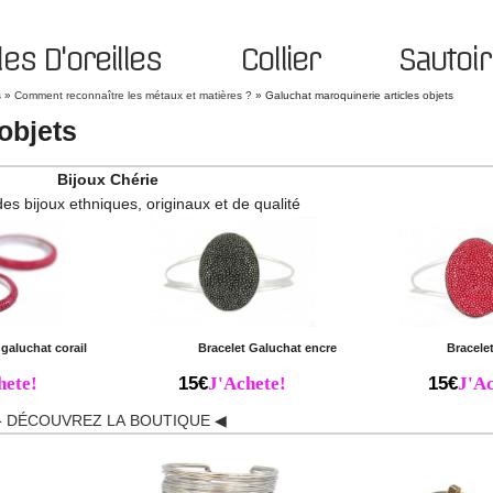
es D'oreilles
Collier
Sautoir
s
»
Comment reconnaître les métaux et matières ?
»
Galuchat maroquinerie articles objets
objets
Bijoux Chérie
des bijoux ethniques, originaux et de qualité
 galuchat corail
Bracelet Galuchat encre
Bracele
hete!
15€
J'Achete!
15€
J'Ac
 DÉCOUVREZ LA BOUTIQUE ◀