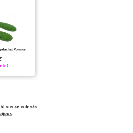
galuchat Pomme
€
ete!
s
bijoux en cuir
très
bijoux
.