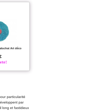
aluchat Art déco
€
ete!
our particularité
 développent par
l long et fastidieux