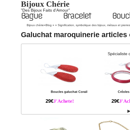
Bijoux Chérie
"Des Bijoux Faits d'Amour"
Bague
Bracelet
Boucl
Bijoux chérie
»
Blog
» »
Signification, symbolique des bijoux, métaux et pierre
Galuchat maroquinerie articles 
Spécialiste 
Boucles galuchat Corail
Créoles
29€
J'Achete!
29€
J'Ac
▶