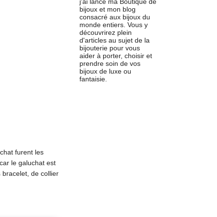
j'ai lancé ma Boutique de
bijoux et mon blog
consacré aux bijoux du
monde entiers. Vous y
découvrirez plein
d'articles au sujet de la
bijouterie pour vous
aider à porter, choisir et
prendre soin de vos
bijoux de luxe ou
fantaisie.
chat furent les
car le galuchat est
racelet, de collier