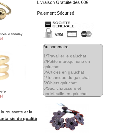
Livraison Gratuite dès 60€ !
Paiement Sécurisé
Au sommaire
1/
Travailler le galuchat
2/
Petite maroquinerie en
galuchat
3/
Articles en galuchat
4/
Technique du galuchat
5/
Objets galuchat
6/
Sac, chaussure et
portefeuille en galuchat
la roussette et la
antaisie de qualité