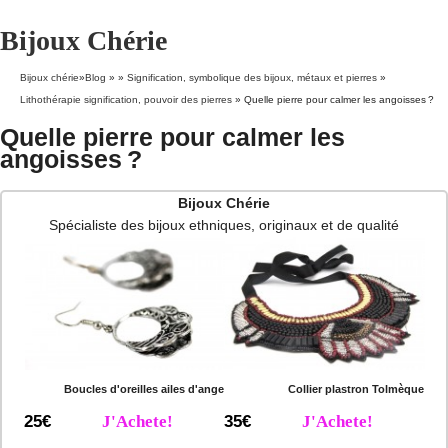
Bijoux Chérie
Bijoux chérie
»
Blog
» »
Signification, symbolique des bijoux, métaux et pierres
»
Lithothérapie signification, pouvoir des pierres
»
Quelle pierre pour calmer les angoisses ?
Quelle pierre pour calmer les
angoisses ?
Bijoux Chérie
Spécialiste des bijoux ethniques, originaux et de qualité
Boucles d'oreilles ailes d'ange
Collier plastron Tolmèque
25€
J'Achete!
35€
J'Achete!