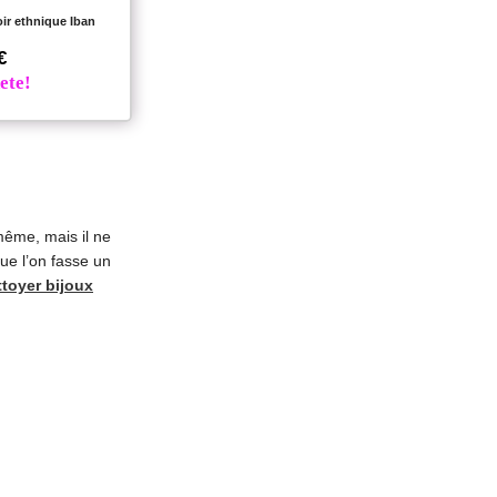
ir ethnique Iban
€
ete!
-même, mais il ne
que l’on fasse un
ttoyer bijoux