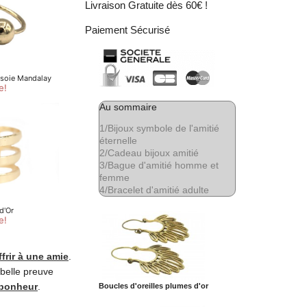
Livraison Gratuite dès 60€ !
Paiement Sécurisé
Au sommaire
1/
Bijoux symbole de l'amitié
éternelle
2/
Cadeau bijoux amitié
3/
Bague d'amitié homme et
femme
4/
Bracelet d'amitié adulte
ffrir à une amie
.
 belle preuve
 bonheur
.
Boucles d'oreilles plumes d'or