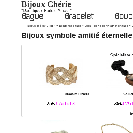
Bijoux Chérie
"Des Bijoux Faits d'Amour"
Bague
Bracelet
Boucl
Bijoux chérie
»
Blog
» »
Bijoux tendance
»
Bijoux porte bonheur et chance
»
Bijoux symbole amitié éternelle
Spécialiste 
Bracelet Pizarro
Collie
25€
J'Achete!
35€
J'Ac
▶