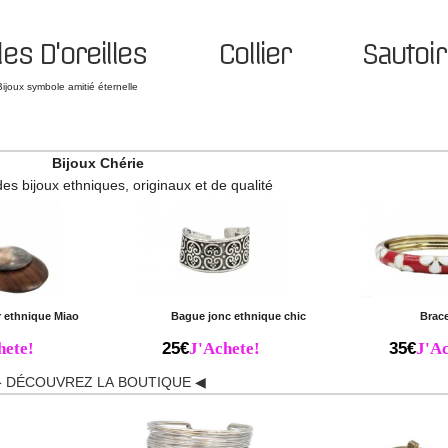
es D'oreilles
Collier
Sautoir
Bijoux symbole amitié éternelle
Bijoux Chérie
des bijoux ethniques, originaux et de qualité
r ethnique Miao
Bague jonc ethnique chic
Brace
hete!
25€
J'Achete!
35€
J'Ac
 DÉCOUVREZ LA BOUTIQUE ◀