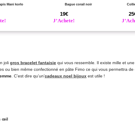
apis Mani korlo
Bague corail noir
Colli
19€
25
te!
J’Achete!
J’Ach
n joli
gros bracelet fantaisie
qui vous ressemble. Il existe mille et une
erles ou bien même confectionné en pâte Fimo ce qui vous permettra de 
emme
. C’est dire qu’un’
cadeaux noel bijoux
est utile !
 œil