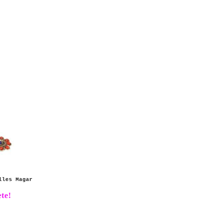
lles Magar
te!