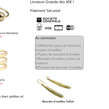
Livraison Gratuite dès 60€ !
Paiement Sécurisé
Au sommaire
1/
Différents types de fermoirs
boucles d'oreilles
2/
Types de boucles d'oreilles
3/
Boucles d'oreilles sortes de
fixations
4/
Formes de boucles d'oreilles
 bien petites et
Boucles d'oreilles Tulùm