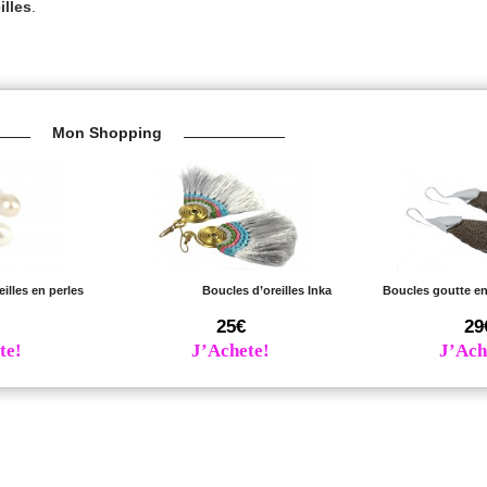
illes
.
Mon Shopping
illes en perles
Boucles d’oreilles Inka
Boucles goutte e
25€
29
te!
J’Achete!
J’Ach