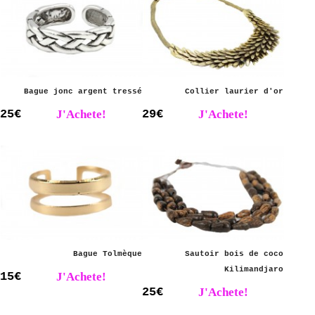
Bague jonc argent tressé
Collier laurier d'or
25€
J'Achete!
29€
J'Achete!
Bague Tolmèque
Sautoir bois de coco
Kilimandjaro
15€
J'Achete!
25€
J'Achete!