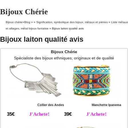
Bijoux Chérie
Bijoux chérie
»
Blog
» »
Signification, symbolique des bijoux, métaux et pierres
»
Liste métaux
et alliages, métal bijoux fantaisie
»
Bijoux laiton qualité avis
Bijoux laiton qualité avis
Bijoux Chérie
Spécialiste des bijoux ethniques, originaux et de qualité
Collier des Andes
Manchette Ipanema
35€
J'Achete!
39€
J'Achete!