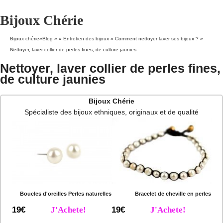
Bijoux Chérie
Bijoux chérie
»
Blog
» »
Entretien des bijoux
»
Comment nettoyer laver ses bijoux ?
»
Nettoyer, laver collier de perles fines, de culture jaunies
Nettoyer, laver collier de perles fines,
de culture jaunies
Bijoux Chérie
Spécialiste des bijoux ethniques, originaux et de qualité
Boucles d'oreilles Perles naturelles
Bracelet de cheville en perles
19€
J'Achete!
19€
J'Achete!