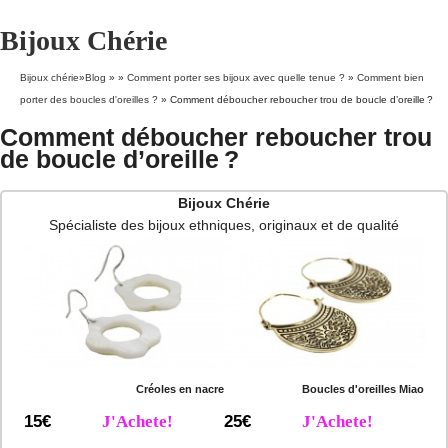
Bijoux Chérie
Bijoux chérie
»
Blog
» »
Comment porter ses bijoux avec quelle tenue ?
»
Comment bien
porter des boucles d'oreilles ?
»
Comment déboucher reboucher trou de boucle d’oreille ?
Comment déboucher reboucher trou
de boucle d’oreille ?
Bijoux Chérie
Spécialiste des bijoux ethniques, originaux et de qualité
Créoles en nacre
Boucles d'oreilles Miao
15€
J'Achete!
25€
J'Achete!