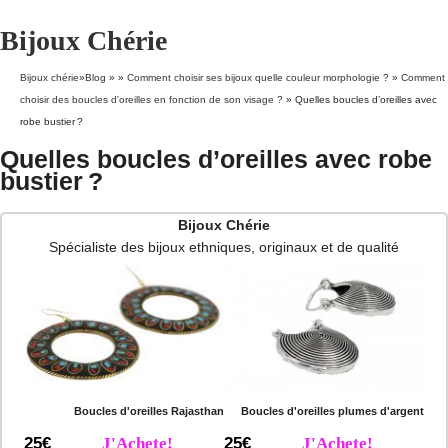
Bijoux Chérie
Bijoux chérie
»
Blog
» »
Comment choisir ses bijoux quelle couleur morphologie ?
»
Comment
choisir des boucles d'oreilles en fonction de son visage ?
»
Quelles boucles d’oreilles avec
robe bustier ?
Quelles boucles d’oreilles avec robe
bustier ?
Bijoux Chérie
Spécialiste des bijoux ethniques, originaux et de qualité
Boucles d'oreilles Rajasthan
Boucles d'oreilles plumes d'argent
25€
J'Achete!
25€
J'Achete!