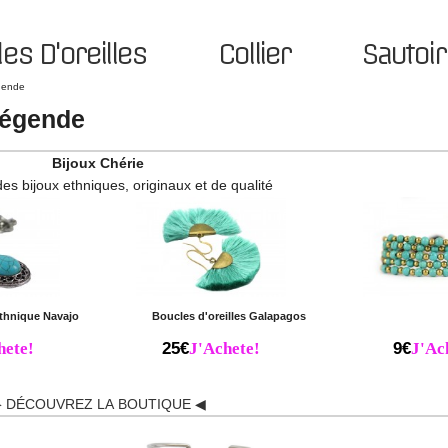
es D'oreilles
Collier
Sautoir
égende
 légende
Bijoux Chérie
des bijoux ethniques, originaux et de qualité
ethnique Navajo
Boucles d'oreilles Galapagos
hete!
25€
J'Achete!
9€
J'Ac
 DÉCOUVREZ LA BOUTIQUE ◀