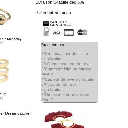
Livraison Gratuite dès 60€ !
Paiement Sécurisé
Au sommaire
1/
Dreamcatcher définition
signification
2/
Légende capteur de rêve
3/
Comment faire un attrape
rêve ?
4/
Capteur de rêve signification
5/
Attrapeur de rêve
signification
6/
Où accrocher un attrape
rêve ?
les “Dreamcatcher”