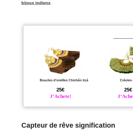
bijoux indiens
.
Boucles d’oreilles Chichén itzá
Créoles
25€
25€
J’Achete!
J’Ache
Capteur de rêve signification