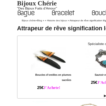
Bijoux Chérie
"Des Bijoux Faits d'Amour"
Bague
Bracelet
Boucl
Bijoux chérie
»
Blog
» »
Histoire des bijoux
»
Attrapeur de rêve signification l
Attrapeur de rêve signification
Spécialiste 
Boucles d'oreilles en plumes
Sautoir 
sacrées
25€
J'Ac
25€
J'Achete!
▶