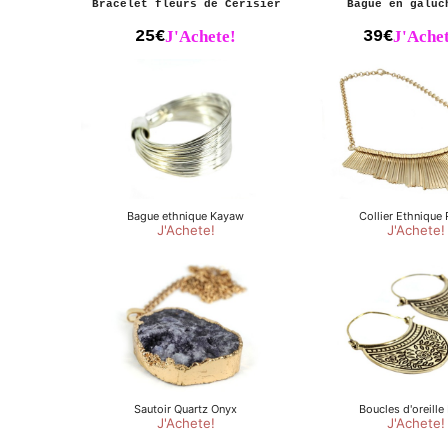
Bracelet fleurs de Cerisier
Bague en galuc
25€
J'Achete!
39€
J'Achet