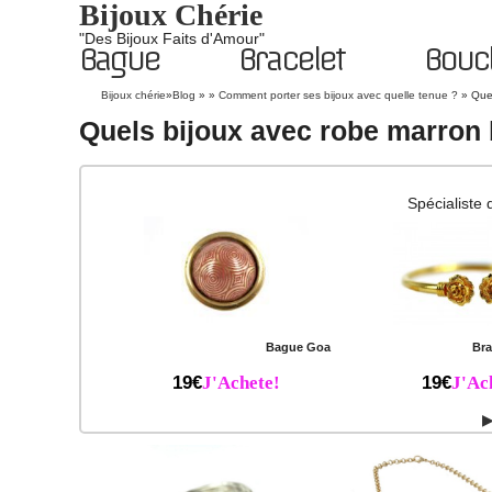
Bijoux Chérie
"Des Bijoux Faits d'Amour"
Bague
Bracelet
Boucl
Bijoux chérie
»
Blog
» »
Comment porter ses bijoux avec quelle tenue ?
»
Que
Quels bijoux avec robe marron 
Spécialiste 
Bague Goa
Bra
19€
J'Achete!
19€
J'Ac
▶