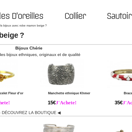
es D'oreilles
Collier
Sautoir
ls bijoux avec robe marron beige ?
beige ?
Bijoux Chérie
des bijoux ethniques, originaux et de qualité
celet Fleur d'or
Manchette ethnique Khmer
Brace
hete!
15€
J'Achete!
35€
J'Ac
 DÉCOUVREZ LA BOUTIQUE ◀