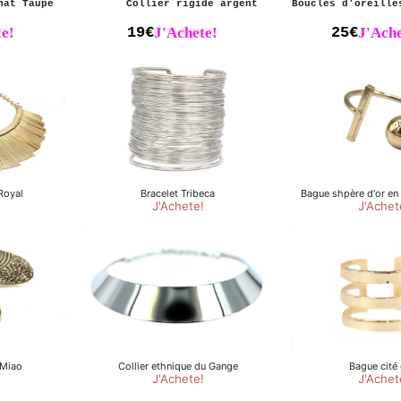
hat Taupe
Collier rigide argent
Boucles d'oreille
e!
19€
J'Achete!
25€
J'Ache