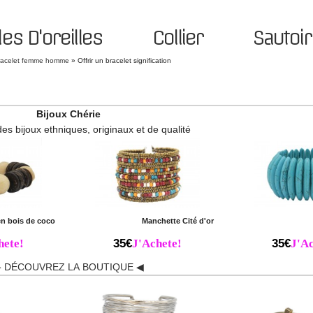
es D'oreilles
Collier
Sautoir
racelet femme homme
»
Offrir un bracelet signification
Bijoux Chérie
des bijoux ethniques, originaux et de qualité
en bois de coco
Manchette Cité d'or
hete!
35€
J'Achete!
35€
J'Ac
 DÉCOUVREZ LA BOUTIQUE ◀