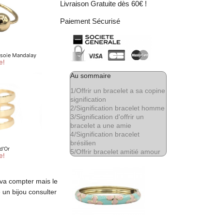
Livraison Gratuite dès 60€ !
Paiement Sécurisé
Au sommaire
1/
Offrir un bracelet a sa copine
signification
2/
Signification bracelet homme
3/
Signification d'offrir un
bracelet a une amie
4/
Signification bracelet
brésilien
5/
Offrir bracelet amitié amour
 va compter mais le
 un bijou consulter