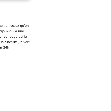
 soit un vœux qu’on
 bijoux qui a une
ie. Le rouge est la
a sincérité, le vert
on 24h