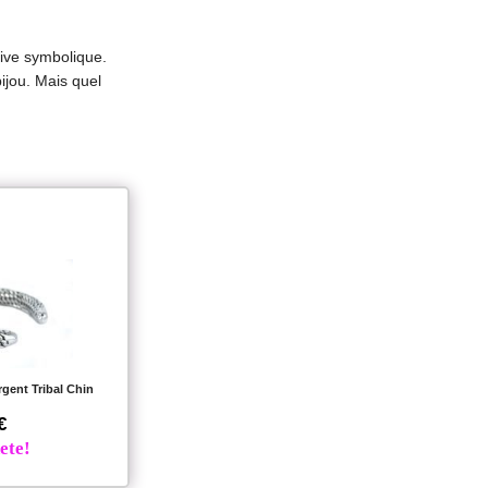
tive symbolique.
ijou. Mais quel
rgent Tribal Chin
€
ete!