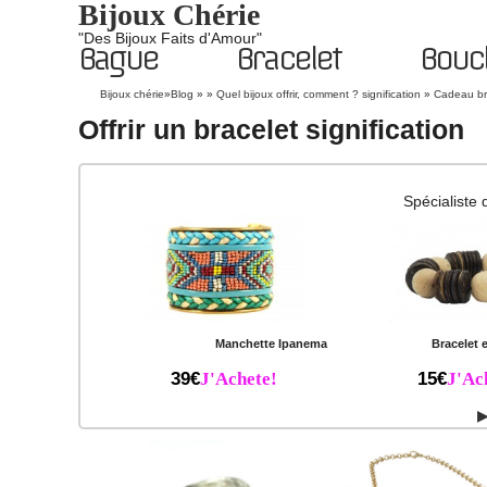
Bijoux Chérie
"Des Bijoux Faits d'Amour"
Bague
Bracelet
Boucl
Bijoux chérie
»
Blog
» »
Quel bijoux offrir, comment ? signification
»
Cadeau b
Offrir un bracelet signification
Spécialiste 
Manchette Ipanema
Bracelet 
39€
J'Achete!
15€
J'Ac
▶