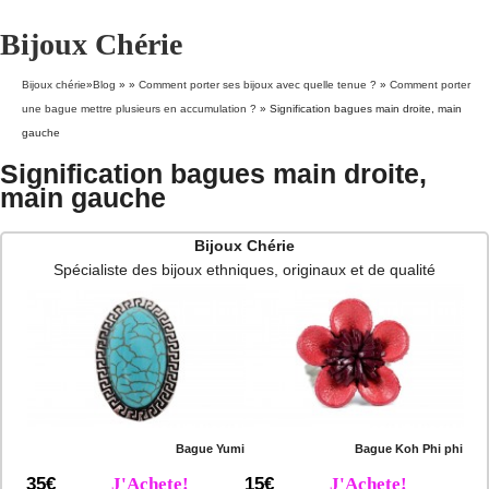
Bijoux Chérie
Bijoux chérie
»
Blog
» »
Comment porter ses bijoux avec quelle tenue ?
»
Comment porter
une bague mettre plusieurs en accumulation ?
»
Signification bagues main droite, main
gauche
Signification bagues main droite,
main gauche
Bijoux Chérie
Spécialiste des bijoux ethniques, originaux et de qualité
Bague Yumi
Bague Koh Phi phi
35€
J'Achete!
15€
J'Achete!