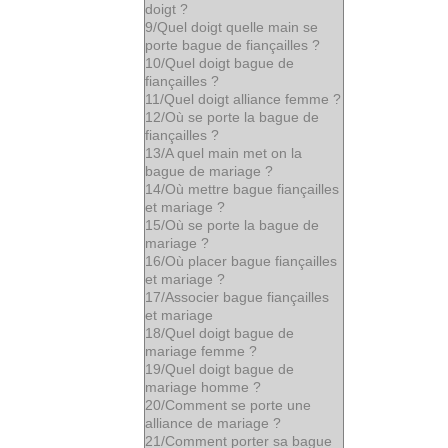
doigt ?
9/
Quel doigt quelle main se
porte bague de fiançailles ?
10/
Quel doigt bague de
fiançailles ?
11/
Quel doigt alliance femme ?
12/
Où se porte la bague de
fiançailles ?
13/
A quel main met on la
bague de mariage ?
14/
Où mettre bague fiançailles
et mariage ?
15/
Où se porte la bague de
mariage ?
16/
Où placer bague fiançailles
et mariage ?
17/
Associer bague fiançailles
et mariage
18/
Quel doigt bague de
mariage femme ?
19/
Quel doigt bague de
mariage homme ?
20/
Comment se porte une
alliance de mariage ?
21/
Comment porter sa bague