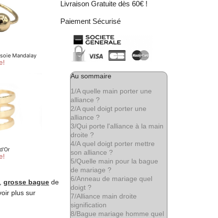
Livraison Gratuite dès 60€ !
Paiement Sécurisé
Au sommaire
1/
A quelle main porter une
alliance ?
2/
A quel doigt porter une
alliance ?
3/
Qui porte l'alliance à la main
droite ?
4/
A quel doigt porter mettre
son alliance ?
5/
Quelle main pour la bague
de mariage ?
6/
Anneau de mariage quel
e,
grosse bague
de
doigt ?
ir plus sur
7/
Alliance main droite
signification
8/
Bague mariage homme quel