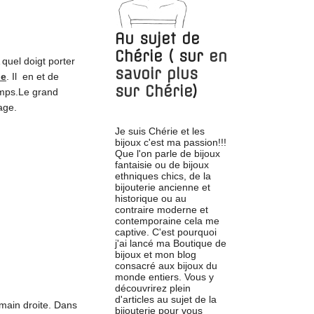
Au sujet de
Chérie
( sur
en
 quel doigt porter
savoir plus
ue
. Il en et de
sur
Chérie
)
emps.Le grand
age.
Je suis Chérie et les
bijoux c'est ma passion!!!
Que l'on parle de bijoux
fantaisie ou de bijoux
ethniques chics, de la
bijouterie ancienne et
historique ou au
contraire moderne et
contemporaine cela me
captive. C'est pourquoi
j'ai lancé ma Boutique de
bijoux et mon blog
consacré aux bijoux du
monde entiers. Vous y
découvrirez plein
d'articles au sujet de la
 main droite. Dans
bijouterie pour vous