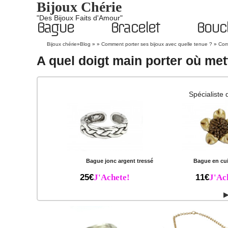
Bijoux Chérie
"Des Bijoux Faits d'Amour"
Bague
Bracelet
Boucl
Bijoux chérie
»
Blog
» »
Comment porter ses bijoux avec quelle tenue ?
»
Com
A quel doigt main porter où met
Spécialiste 
Bague jonc argent tressé
Bague en cui
25€
J'Achete!
11€
J'Ac
▶