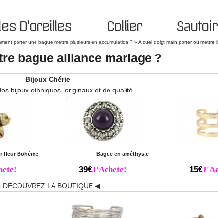
es D'oreilles
Collier
Sautoir
ment porter une bague mettre plusieurs en accumulation ?
»
A quel doigt main porter où mettre 
tre bague alliance mariage ?
Bijoux Chérie
des bijoux ethniques, originaux et de qualité
r fleur Bohème
Bague en améthyste
hete!
39€
J'Achete!
15€
J'Ac
 DÉCOUVREZ LA BOUTIQUE ◀