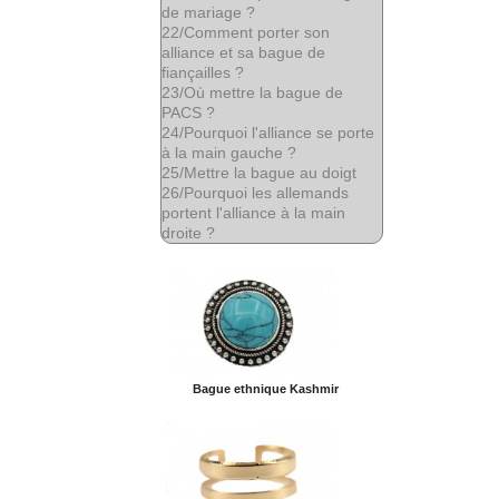
de mariage ?
22/
Comment porter son
alliance et sa bague de
fiançailles ?
23/
Où mettre la bague de
PACS ?
24/
Pourquoi l'alliance se porte
à la main gauche ?
25/
Mettre la bague au doigt
26/
Pourquoi les allemands
portent l'alliance à la main
droite ?
Bague ethnique Kashmir