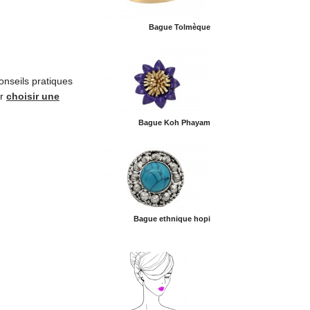
Bague Tolmèque
onseils pratiques
ur
choisir une
Bague Koh Phayam
Bague ethnique hopi